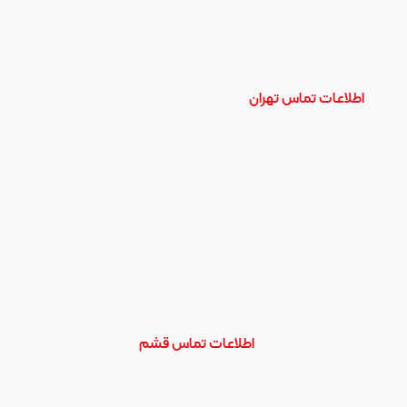
اطلاعات تماس تهران
تهران، شهرک اکباتان، خیابان بیمه 2، کوچه
دهم، پلاک 2
02144658855 | 02144660064 |
02144656914
02144658855 | 02144660064 |
02144656914
اطلاعات تماس قشم