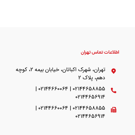
اطلاعات تماس تهران
تهران، شهرک اکباتان، خیابان بیمه 2، کوچه
دهم، پلاک 2
02144658855 | 02144660064 |
02144656914
02144658855 | 02144660064 |
02144656914