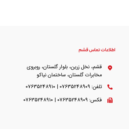
اطلاعات تماس قشم
قشم، نخل زرین، بلوار گلستان، روبروی
مخابرات گلستان، ساختمان نیاکو
تلفن: 07635248909 | 07635248910
فکس: 07635248909 | 07635248910