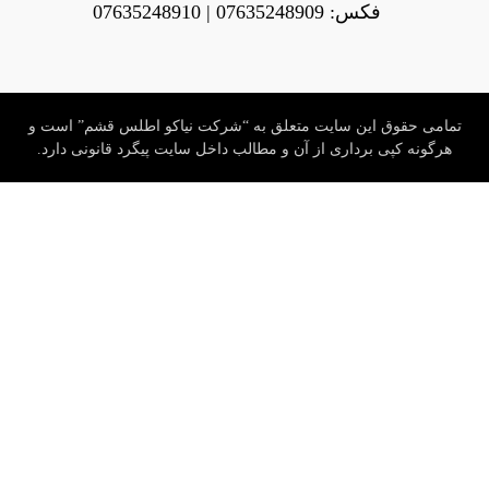
فکس: 07635248909 | 07635248910
تمامی حقوق این سایت متعلق به “شرکت نیاکو اطلس قشم” است و
هرگونه کپی برداری از آن و مطالب داخل سایت پیگرد قانونی دارد.