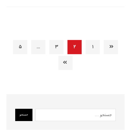
۵
…
۳
۲
۱
جستجو