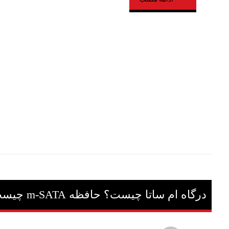
درگاه ام ساتا چیست؟ حافظه m-SATA چیست؟