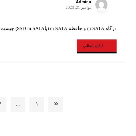
Admina
نوامبر 21, 2023
درگاه m-SATA و حافظه m-SATA (یاSSD m-SATA) چیست؟ درگاه مینی ساتا، (mini sata) یک نوع ...
ادامه مطلب
3
…
1