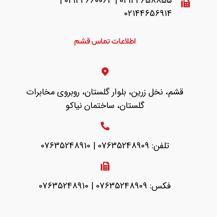
02144658855 | 02144660064 |
02144656914
اطلاعات تماس قشم
قشم، نخل زرین، بلوار گلستان، روبروی مخابرات
گلستان، ساختمان نیاکو
تلفن: 07635248909 | 07635248910
فکس: 07635248909 | 07635248910